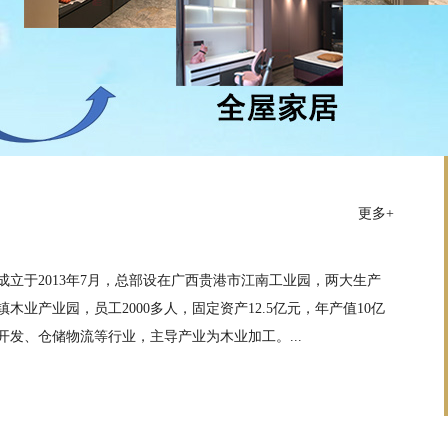
更多+
成立于2013年7月，总部设在广西贵港市江南工业园，两大生产
业产业园，员工2000多人，固定资产12.5亿元，年产值10亿
发、仓储物流等行业，主导产业为木业加工。...