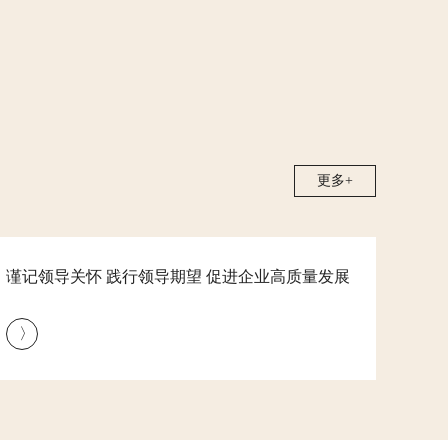
更多+
谨记领导关怀 践行领导期望 促进企业高质量发展
〉