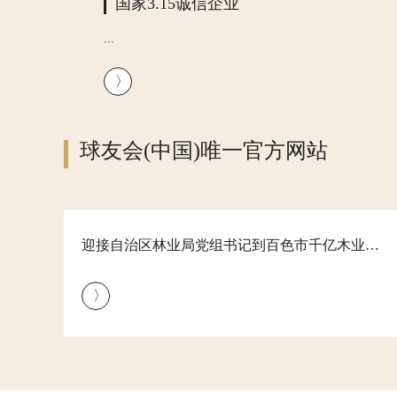
国家3.15诚信企业
...
〉
球友会(中国)唯一官方网站
迎接自治区林业局党组书记到百色市千亿木业有限公司开展林业产业项目调研
〉