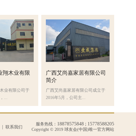
业翔木业有限
广西艾尚嘉家居有限公司
简介
木业有限公司于
广西艾尚嘉家居有限公司成立于
...
2016年5月，公司主...
18878575848 ; 15778588205
服务热线：
|
联系我们
Copyright © 2019 球友会(中国)唯一官方网站